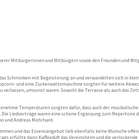
kerer Mitbürgerinnen und Mitbürgern sowie den Freunden und Mitg
as Schminken mit Begeisterung an und verwandelten sich in klein
opcorn- und eine Zuckerwattemaschine sorgten für weitere Abwechs
verlassen, umsonst waren. Sowohl die Terrasse als auch das Zelt v
enehme Temperaturen sorgten dafür, dass auch der musikalische 
Die Liedvorträge waren eine schöne Ergänzung zum Repertoire der
ino und Andreas Mohrhard.
men und das Essensangebot ließ ebenfalls keine Wünsche offen. 
tags erfüllte dann Kaffeeduft das Vereinsheim und die verlocken