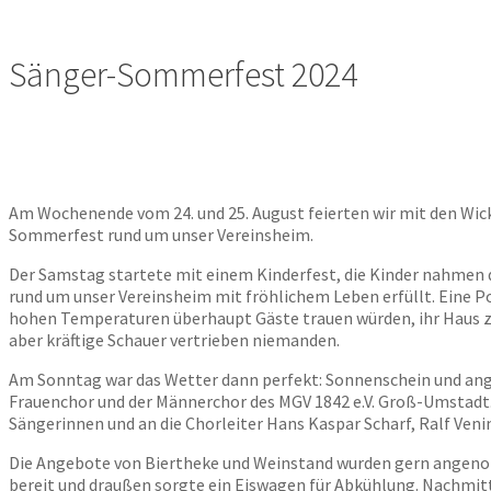
Sänger-Sommerfest 2024
Am Wochenende vom 24. und 25. August feierten wir mit den Wic
Sommerfest rund um unser Vereinsheim.
Der Samstag startete mit einem Kinderfest, die Kinder nahmen d
rund um unser Vereinsheim mit fröhlichem Leben erfüllt. Eine P
hohen Temperaturen überhaupt Gäste trauen würden, ihr Haus zu 
aber kräftige Schauer vertrieben niemanden.
Am Sonntag war das Wetter dann perfekt: Sonnenschein und ang
Frauenchor und der Männerchor des MGV 1842 e.V. Groß-Umstadt. 
Sängerinnen und an die Chorleiter Hans Kaspar Scharf, Ralf Ven
Die Angebote von Biertheke und Weinstand wurden gern angenom
bereit und draußen sorgte ein Eiswagen für Abkühlung. Nachmit