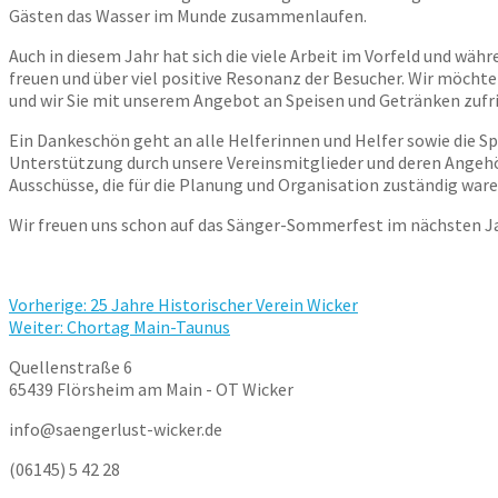
Gästen das Wasser im Munde zusammenlaufen.
Auch in diesem Jahr hat sich die viele Arbeit im Vorfeld und
freuen und über viel positive Resonanz der Besucher. Wir möchte
und wir Sie mit unserem Angebot an Speisen und Getränken zufr
Ein Dankeschön geht an alle Helferinnen und Helfer sowie die S
Unterstützung durch unsere Vereinsmitglieder und deren Angehör
Ausschüsse, die für die Planung und Organisation zuständig wa
Wir freuen uns schon auf das Sänger-Sommerfest im nächsten J
Beitragsnavigation
Vorheriger
Vorherige:
25 Jahre Historischer Verein Wicker
Nächster
Beitrag:
Weiter:
Chortag Main-Taunus
Beitrag:
Quellenstraße 6
65439 Flörsheim am Main - OT Wicker
info@saengerlust-wicker.de
(06145) 5 42 28