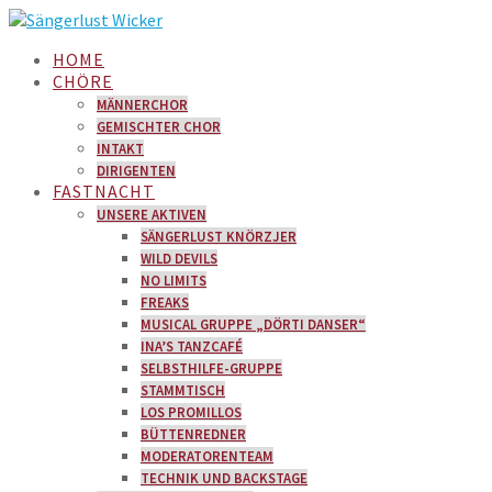
Zum
Inhalt
HOME
springen
CHÖRE
MÄNNERCHOR
GEMISCHTER CHOR
INTAKT
DIRIGENTEN
FASTNACHT
UNSERE AKTIVEN
SÄNGERLUST KNÖRZJER
WILD DEVILS
NO LIMITS
FREAKS
MUSICAL GRUPPE „DÖRTI DANSER“
INA’S TANZCAFÉ
SELBSTHILFE-GRUPPE
STAMMTISCH
LOS PROMILLOS
BÜTTENREDNER
MODERATORENTEAM
TECHNIK UND BACKSTAGE