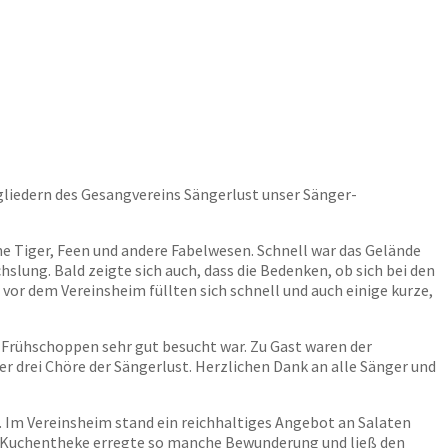
liedern des Gesangvereins Sängerlust unser Sänger-
e Tiger, Feen und andere Fabelwesen. Schnell war das Gelände
lung. Bald zeigte sich auch, dass die Bedenken, ob sich bei den
or dem Vereinsheim füllten sich schnell und auch einige kurze,
Frühschoppen sehr gut besucht war. Zu Gast waren der
 drei Chöre der Sängerlust. Herzlichen Dank an alle Sänger und
Im Vereinsheim stand ein reichhaltiges Angebot an Salaten
de Kuchentheke erregte so manche Bewunderung und ließ den