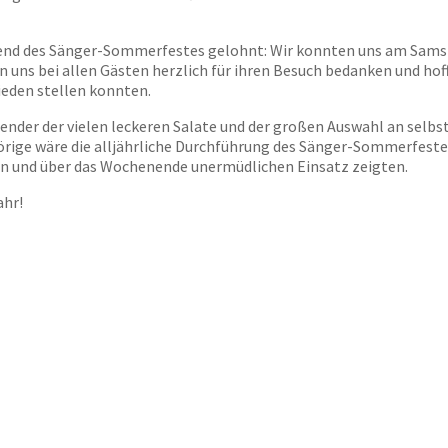
 während des Sänger-Sommerfestes gelohnt: Wir konnten uns am S
n uns bei allen Gästen herzlich für ihren Besuch bedanken und hof
ieden stellen konnten.
pender der vielen leckeren Salate und der großen Auswahl an selb
ige wäre die alljährliche Durchführung des Sänger-Sommerfestes 
ren und über das Wochenende unermüdlichen Einsatz zeigten.
ahr!