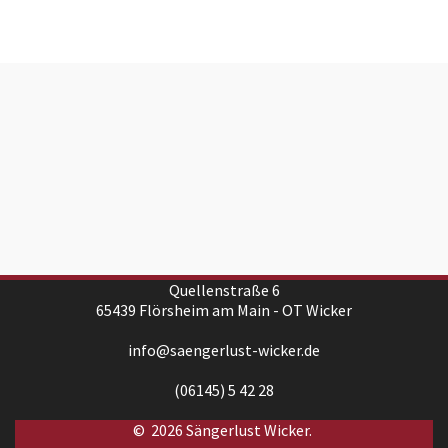
Quellenstraße 6
65439 Flörsheim am Main - OT Wicker
info@saengerlust-wicker.de
(06145) 5 42 28
© 2026 Sängerlust Wicker.