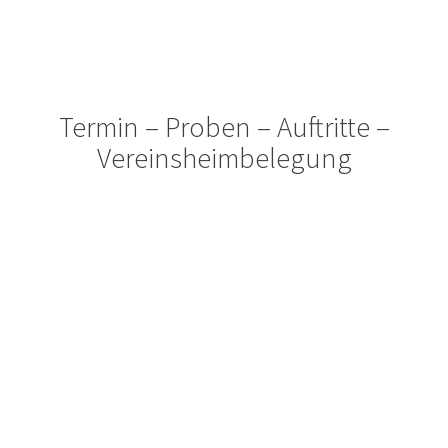
Zum
Inhalt
springen
Termin – Proben – Auftritte –
Vereinsheimbelegung