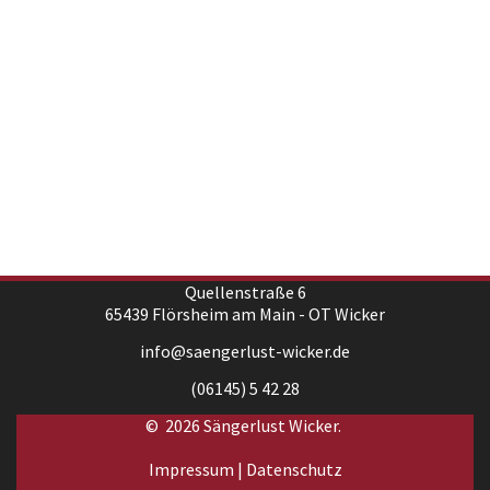
Quellenstraße 6
65439 Flörsheim am Main - OT Wicker
info@saengerlust-wicker.de
(06145) 5 42 28
© 2026 Sängerlust Wicker.
Impressum
|
Datenschutz